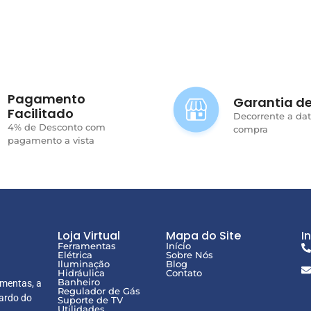
Pagamento
Garantia de
Facilitado
Decorrente a da
4% de Desconto com
compra
pagamento a vista
Loja Virtual
Mapa do Site
I
Ferramentas
Início
Elétrica
Sobre Nós
Iluminação
Blog
Hidráulica
Contato
Banheiro
amentas, a
Regulador de Gás
ardo do
Suporte de TV
Utilidades