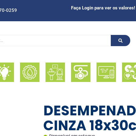
Faça Login para ver os valores!
70-0259
DESEMPENADE
CINZA 18x30c
Disponível em estoque