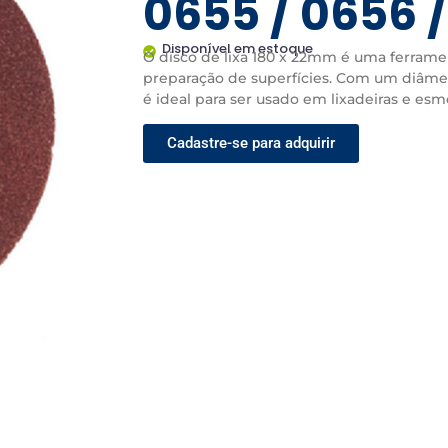
0655 / 0656 /
Disponível em estoque
O disco de lixa 180 x 22mm é uma ferrame
preparação de superfícies. Com um diâmet
é ideal para ser usado em lixadeiras e esme
Cadastre-se para adquirir