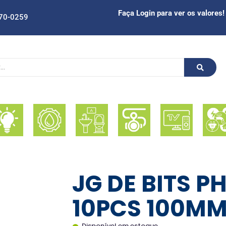
Faça Login para ver os valores!
70-0259
JG DE BITS P
10PCS 100MM 
Disponível em estoque