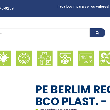
Faça Login para ver os valores!
70-0259
PE BERLIM RE
BCO PLAST. -
Disponível em estoque