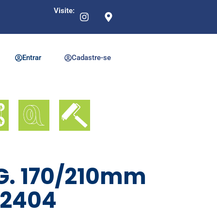
Visite:
Entrar
Cadastre-se
G. 170/210mm
 2404