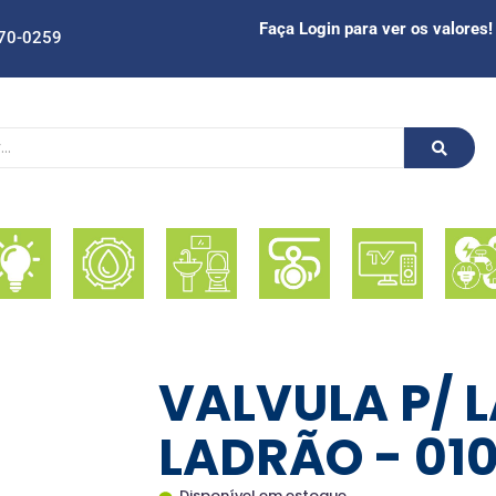
Faça Login para ver os valores!
70-0259
VALVULA P/ L
LADRÃO - 010
Disponível em estoque